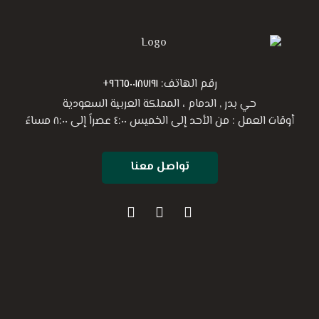
رقم الهاتف:
٩٦٦٥٠٠١٨٧١٩١+
حي بدر , الدمام ، المملكة العربية السعودية
أوقات العمل : من الأحد إلى الخميس ٤:٠٠ عصراً إلى ٨:٠٠ مساءً
تواصل معنا