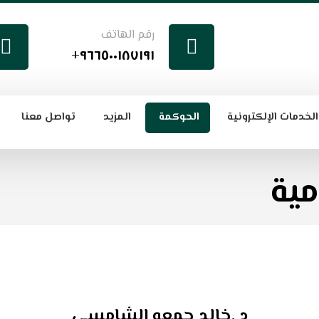
رقم الهاتف
٩٦٦٥٠٠١٨٧١٩١+
الخدمات الإلكترونية
الحوكمة
المزيد
تواصل معنا
مية
د .خالد جمعه الشامسي