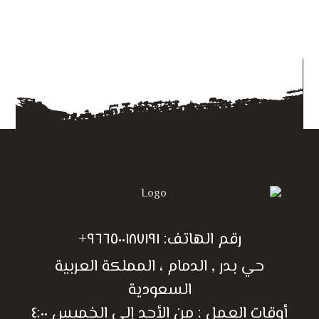
رقم الهاتف:
٩٦٦٥٠٠١٨٧١٩١+
حي بدر , الدمام ، المملكة العربية
السعودية
أوقات العمل : من الأحد إلى الخميس ٤:٠٠