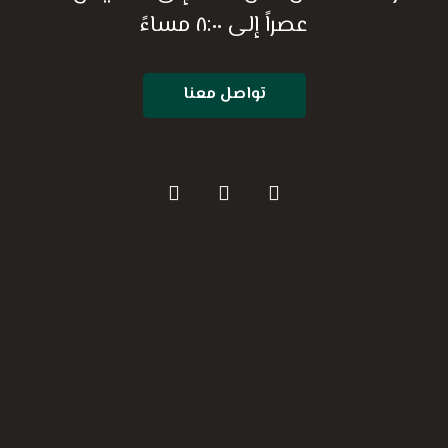
عصراً إلى ٨:٠٠ مساءً
تواصل معنا