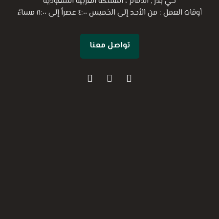
حي بدر , الدمام ، المملكة العربية السعودية
أوقات العمل : من الأحد إلى الخميس ٤:٠٠ عصراً إلى ٨:٠٠ مساءً
تواصل معنا