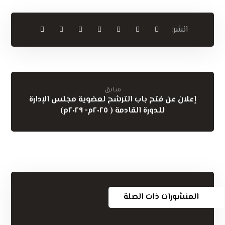
سابق
إعلان عن فتح باب الترشح لعضوية مجلس الإدارة
للدورة القادمة ( ٢٠٢٥م- ٢٠٢٩م)
المنشورات ذات الصلة