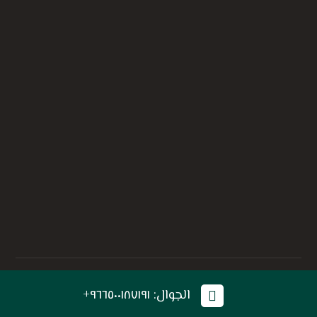
© حقوق النشر ٢٠٢٦. جميع الحقوق محفوظة إلي أفذاذ .
الجوال: ٩٦٦٥٠٠١٨٧١٩١+