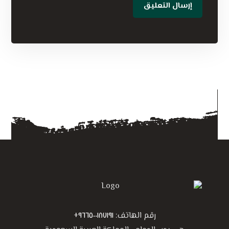
إرسال التعليق
رقم الهاتف:
٩٦٦٥٠٠١٨٧١٩١+