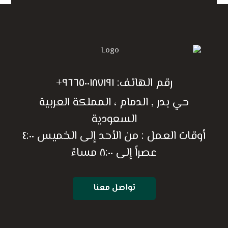
رقم الهاتف:
٩٦٦٥٠٠١٨٧١٩١+
حي بدر , الدمام ، المملكة العربية
السعودية
أوقات العمل : من الأحد إلى الخميس ٤:٠٠
عصراً إلى ٨:٠٠ مساءً
تواصل معنا