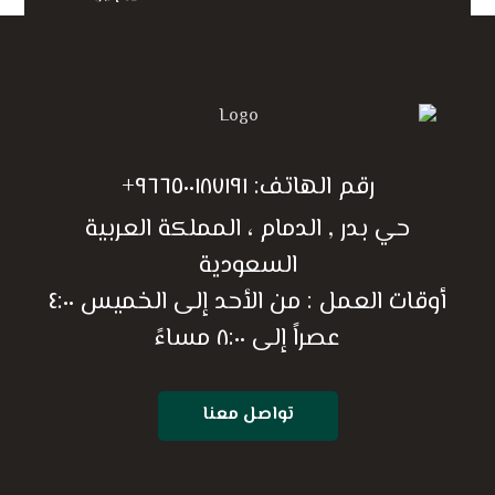
رقم الهاتف:
٩٦٦٥٠٠١٨٧١٩١+
حي بدر , الدمام ، المملكة العربية
السعودية
أوقات العمل : من الأحد إلى الخميس ٤:٠٠
عصراً إلى ٨:٠٠ مساءً
تواصل معنا