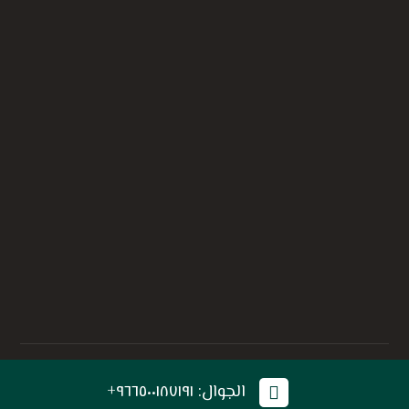
© حقوق النشر 2026. جميع الحقوق محفوظة إلي أفذاذ .
الجوال: ٩٦٦٥٠٠١٨٧١٩١+