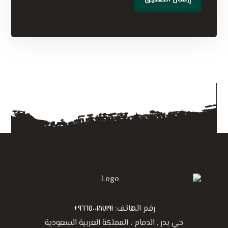
رقم الهاتف:
٩٦٦٥٠٠١٨٧١٩١+
حي بدر , الدمام ، المملكة العربية السعودية