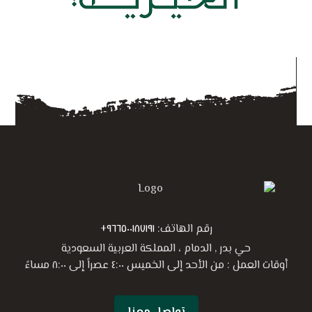
رقم الهاتف:
٩٦٦٥٠٠١٨٧١٩١+
حي بدر , الدمام ، المملكة العربية السعودية
أوقات العمل : من الأحد إلى الخميس ٤:٠٠ عصراً إلى ٨:٠٠ مساءً