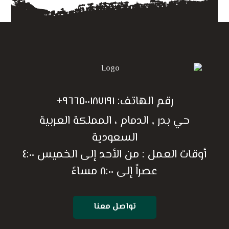
رقم الهاتف:
٩٦٦٥٠٠١٨٧١٩١+
حي بدر , الدمام ، المملكة العربية
السعودية
أوقات العمل : من الأحد إلى الخميس ٤:٠٠
عصراً إلى ٨:٠٠ مساءً
تواصل معنا