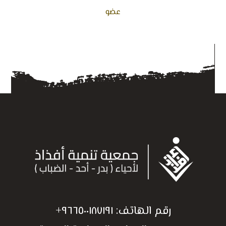
عضو
رقم الهاتف:
٩٦٦٥٠٠١٨٧١٩١+