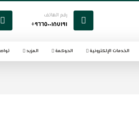
رقم الهاتف
٩٦٦٥٠٠١٨٧١٩١+
الخدمات الإلكترونية
الحوكمة
المزيد
تواصل