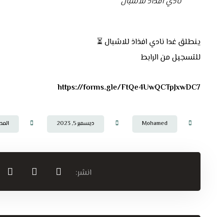
نادي افذاذ للاشبال
ينطلق غدا نادي افذاذ للاشبال ⏳
للتسجيل من الرابط
https://forms.gle/FtQe4UwQCTpJxwDC7
Mohamed
ديسمبر 5, 2023
المد