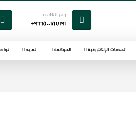
رقم الهاتف
٩٦٦٥٠٠١٨٧١٩١+
الخدمات الإلكترونية
الحوكمة
المزيد
تواصل