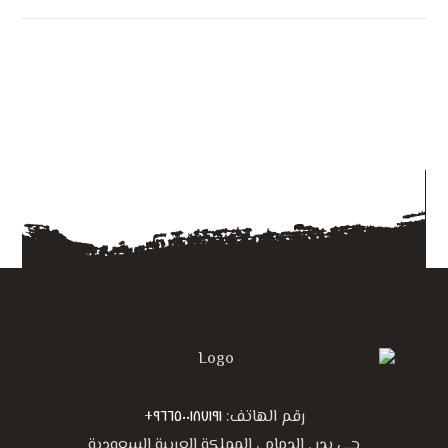
رقم الهاتف:
٩٦٦٥٠٠١٨٧١٩١+
حي بدر , الدمام ، المملكة العربية السعودية