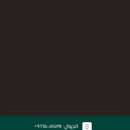
© حقوق النشر 2026. جميع الحقوق محفوظة إلي أفذاذ .
الجوال: ٩٦٦٥٠٠١٨٧١٩١+