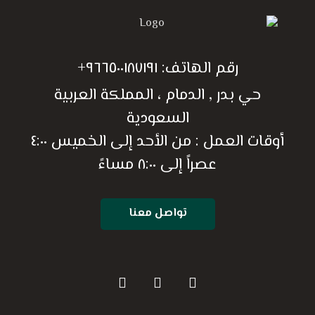
رقم الهاتف:
٩٦٦٥٠٠١٨٧١٩١+
حي بدر , الدمام ، المملكة العربية
السعودية
أوقات العمل : من الأحد إلى الخميس ٤:٠٠
عصراً إلى ٨:٠٠ مساءً
تواصل معنا