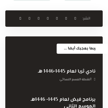
ربما يعجبك أيضا ...
نادي ثريا لعام 1445-1446 هـ
أنشطة القسم النسائي
برنامج فيض لعام 1445- 1446هـ
الموسم الثاني