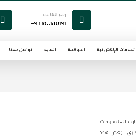
رقم الهاتف
٩٦٦٥٠٠١٨٧١٩١+
الخدمات الإلكترونية
الحوكمة
المزيد
تواصل معنا
ية للغاية وذات
ُبرى". بعض هذه