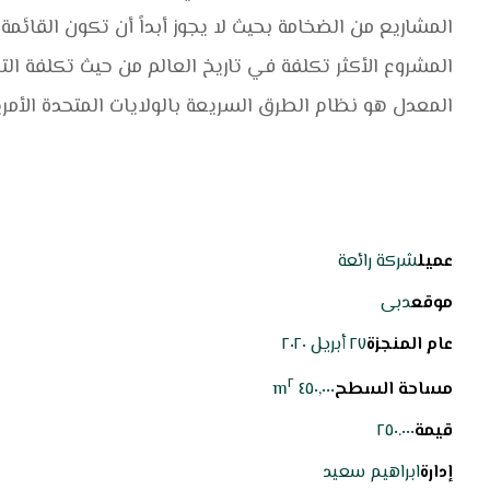
المشاريع من الضخامة بحيث لا يجوز أبداً أن تكون القائمة 
المشروع الأكثر تكلفة في تاريخ العالم من حيث تكلفة ال
المعدل هو نظام الطرق السريعة بالولايات المتحدة الأمري
عميل
شركة رائعة
موقع
دبی
عام المنجزة
٢٧ أبريل ٢٠٢٠
٢
مساحة السطح
٤٥٠,٠٠٠ m
قيمة
٢٥٠.٠٠٠
إدارة
ابراهيم سعيد