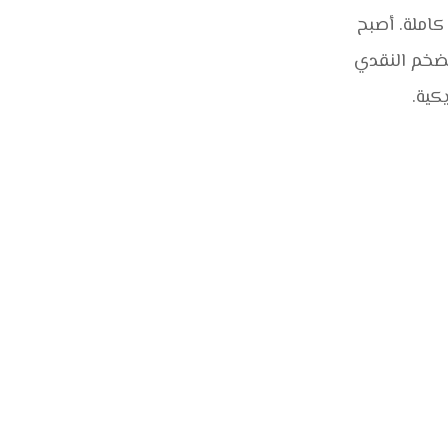
كاملة. أصبح
تضخم النقدي
كية.