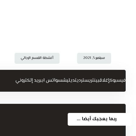
سبتمبر 5, 2021
أنشطة القسم الرجالي
فيسبوك
إغلاق
بينتريست
رديت
ديليشس
واتس اب
بريد إلكتروني
ربما يعجبك أيضا ...