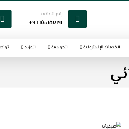
رقم الهاتف
٩٦٦٥٠٠١٨٧١٩١+
الخدمات الإلكترونية
الحوكمة
المزيد
تواصل
ئي