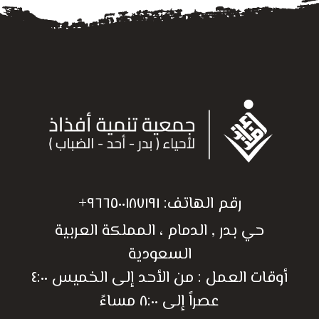
رقم الهاتف:
٩٦٦٥٠٠١٨٧١٩١+
حي بدر , الدمام ، المملكة العربية
السعودية
أوقات العمل : من الأحد إلى الخميس ٤:٠٠
عصراً إلى ٨:٠٠ مساءً