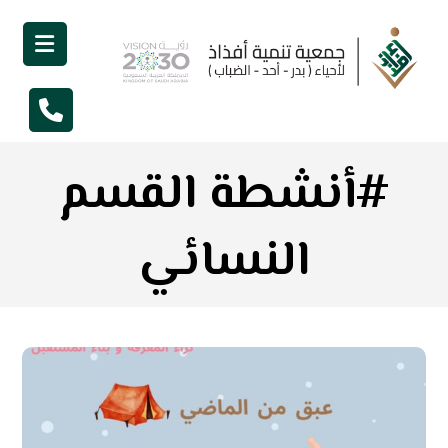
#أنشطة القسم
النسائي