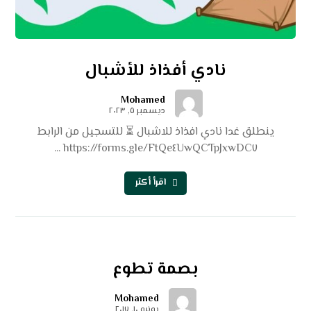
نادي أفذاذ للأشبال
Mohamed
ديسمبر ٥, ٢٠٢٣
ينطلق غدا نادي افذاذ للاشبال ⏳ للتسجيل من الرابط
https://forms.gle/FtQe٤UwQCTpJxwDC٧ ...
اقرأ أكثر
بصمة تطوع
Mohamed
يونيو ١٠, ٢٠١٧