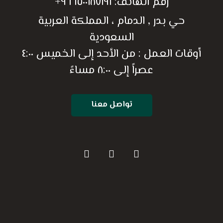
رقم الهاتف:
٩٦٦٥٠٠١٨٧١٩١+
حي بدر , الدمام ، المملكة العربية
السعودية
أوقات العمل : من الأحد إلى الخميس ٤:٠٠
عصراً إلى ٨:٠٠ مساءً
تواصل معنا